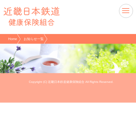
現在表示しているページの位置です。
ページ内を移動するためのリンクです。
サイト内の主なカテゴリメニューへ移動します
このページの本文へ移動します
Home
お知らせ一覧
該当の記事は存在いたしません
Copyright (C) 近畿日本鉄道健康保険組合 All Rights Reserved.