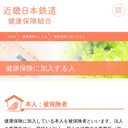
現在表示しているページの位置です。
ページ内を移動するためのリンクです。
サイト内の主なカテゴリメニューへ移動します
このページの本文へ移動します
Home
健康保険のしくみ
健康保険に加入する人
健康保険に加入する人
本人：被保険者
健康保険に加入している本人を被保険者といいます。法人